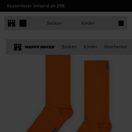
Kostenloser Versand ab 25€
Produkt
Socken
Kinder
Socken
Kinder
Geschenke