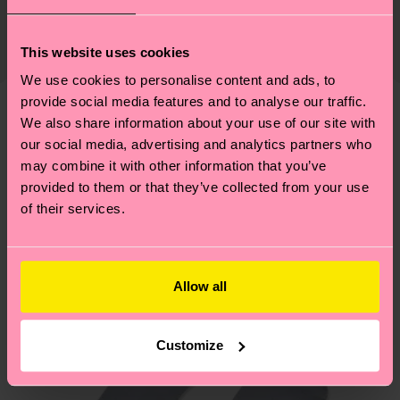
Zertifizierungen – es geht auch um eine ethische
75% Organic cotton blend, 24% Polyamide, 1%
Die Lieferzeit hängt vom Zielland der Bestellung
Lieferkette, die Reduzierung von Emissionen, die
Elastane
ab und unsere länderspezifische Versandübersicht
This website uses cookies
richtige Pflege von Socken und VIELES MEHR!
findest du
hier
. Die Lieferzeit beginnt sobald
Weitere Informationen sowie Tipps und Tricks
We use cookies to personalise content and ads, to
deine Bestellung versandt wurde. Bitte bedenke,
provide social media features and to analyse our traffic.
findest du auf unserer
Nachhaltigkeitsseite
.
dass es sich hierbei um einen Richtwert handelt
We also share information about your use of our site with
Ähnliche muster
und die genaue Lieferzeit von der lokalen Post in
our social media, advertising and analytics partners who
Neuheit
deinem Land abhängt.
may combine it with other information that you’ve
provided to them or that they’ve collected from your use
of their services.
Du hast Fragen zu einer Retoure? In unserem
Hilfebereich im Artikel
Retouren
findest du die
am häufigsten gestellten Fragen.
Allow all
Customize