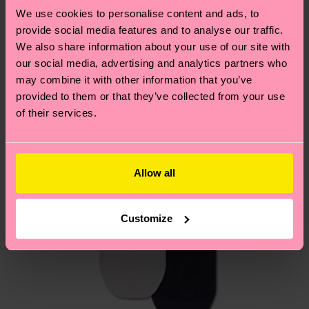
Ähnliche muster
und die genaue Lieferzeit von der lokalen Post in
We use cookies to personalise content and ads, to
deinem Land abhängt.
provide social media features and to analyse our traffic.
We also share information about your use of our site with
our social media, advertising and analytics partners who
Du hast Fragen zu einer Retoure? In unserem
may combine it with other information that you’ve
Hilfebereich im Artikel
Retouren
findest du die
provided to them or that they’ve collected from your use
am häufigsten gestellten Fragen.
of their services.
Allow all
Customize