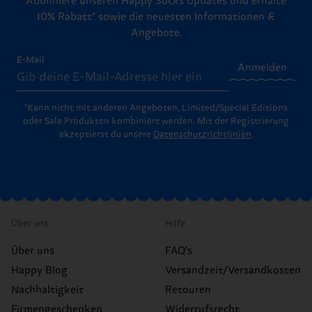
Abonniere unseren Happy Socks Updates und erhalte
10% Rabatt* sowie die neuesten Informationen &
Angebote.
E-Mail
Anmelden
*Kann nicht mit anderen Angeboten, Limited/Special Editions
oder Sale Produkten kombiniert werden. Mit der Registrierung
akzeptierst du unsere
Datenschutzrichtlinien
.
Über uns
Hilfe
Über uns
FAQ's
Happy Blog
Versandzeit/Versandkosten
Nachhaltigkeit
Retouren
Firmengeschenken
Widerrufsrecht