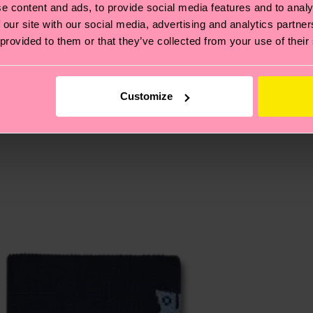
ierungen – es geht auch um eine ethische Lieferkette, d
e content and ads, to provide social media features and to analy
e Tipps und Tricks findest du auf unserer
Nachhaltigk
 our site with our social media, advertising and analytics partn
und unsere länderspezifische Versandübersicht findest 
 provided to them or that they’ve collected from your use of their
um einen Richtwert handelt und die genaue Lieferzeit vo
eich im Artikel
Retouren
findest du die am häufigsten g
Customize