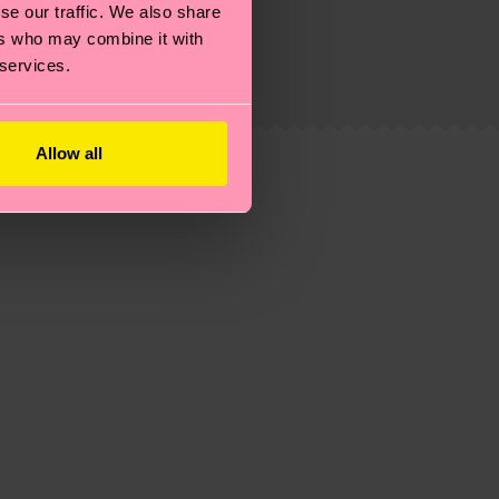
ie Reduzierung von Emissionen, die richtige Pflege von
se our traffic. We also share
eitsseite
.
ers who may combine it with
du
hier
. Die Lieferzeit beginnt sobald deine Bestellung
 services.
n der lokalen Post in deinem Land abhängt.
estellten Fragen.
Allow all