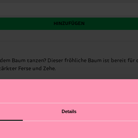
HINZUFÜGEN
em Baum tanzen? Dieser fröhliche Baum ist bereit für de
rkter Ferse und Zehe.
Details