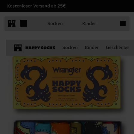
Kostenloser Versand ab 25€
Produkt
Socken
Kinder
Socken
Kinder
Geschenke