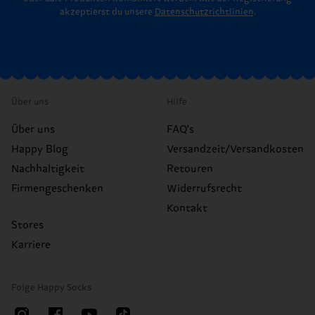
akzeptierst du unsere
Datenschutzrichtlinien
.
Über uns
Hilfe
Über uns
FAQ's
Happy Blog
Versandzeit/Versandkosten
Nachhaltigkeit
Retouren
Firmengeschenken
Widerrufsrecht
Kontakt
Stores
Karriere
Folge Happy Socks