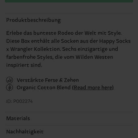
Produktbeschreibung
Erlebe das bunteste Rodeo der Welt mit Style.
Diese Box enthält alle Socken aus der Happy Socks
x Wrangler Kollektion. Sechs einzigartige und
farbenfrohe Styles, die vom Wilden Westen
inspiriert sind.
Verstärkte Ferse & Zehen
Organic Cotton Blend
(Read more here)
ID: P002274
Materials
Nachhaltigkeit
ARTIKEL 1:
86% Cotton, 12% Polyamide, 2%