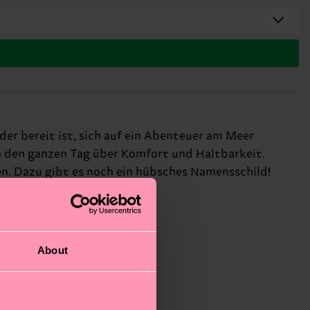
der bereit ist, sich auf ein Abenteuer am Meer
 den ganzen Tag über Komfort und Haltbarkeit.
n. Dazu gibt es noch ein hübsches Namensschild!
About