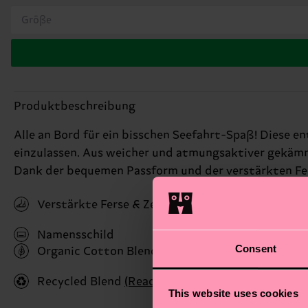
Größe
Produktbeschreibung
Alle an Bord für ein bisschen Seefahrt-Spaß! Diese e
einzulassen. Aus weicher und atmungsaktiver gekäm
Dank der bequemen Passform und der verstärkten Fers
Verstärkte Ferse & Zehen
Namensschild
Consent
Organic Cotton Blend
(Read more here)
Recycled Blend
(Read more here)
This website uses cookies