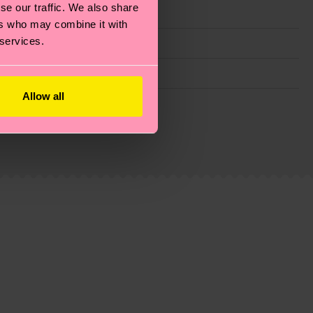
se our traffic. We also share
ers who may combine it with
 services.
Allow all
ie Reduzierung von Emissionen, die richtige Pflege von
eitsseite
.
du
hier
. Die Lieferzeit beginnt sobald deine Bestellung
n der lokalen Post in deinem Land abhängt.
estellten Fragen.