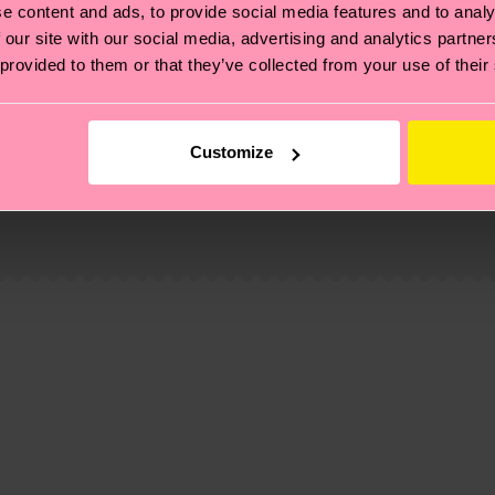
e content and ads, to provide social media features and to analy
 our site with our social media, advertising and analytics partn
 provided to them or that they’ve collected from your use of their
Customize
ierungen – es geht auch um eine ethische Lieferkette, d
e Tipps und Tricks findest du auf unserer
Nachhaltigk
6% Polyamide, 1% Elastane
und unsere länderspezifische Versandübersicht findest 
um einen Richtwert handelt und die genaue Lieferzeit vo
eich im Artikel
Retouren
findest du die am häufigsten g