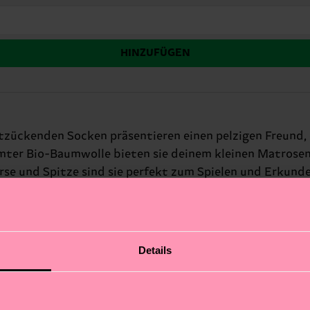
HINZUFÜGEN
ntzückenden Socken präsentieren einen pelzigen Freund, 
mter Bio-Baumwolle bieten sie deinem kleinen Matrosen
e und Spitze sind sie perfekt zum Spielen und Erkunde
Details