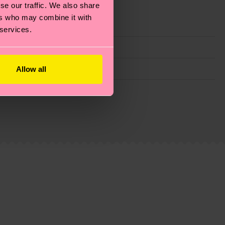
se our traffic. We also share
ers who may combine it with
 services.
Allow all
ie Reduzierung von Emissionen, die richtige Pflege von
eitsseite
.
du
hier
. Die Lieferzeit beginnt sobald deine Bestellung
n der lokalen Post in deinem Land abhängt.
estellten Fragen.