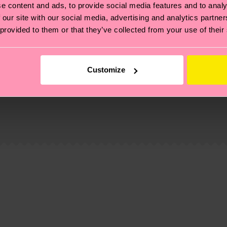
e content and ads, to provide social media features and to analy
 our site with our social media, advertising and analytics partn
 provided to them or that they’ve collected from your use of their
Customize
ierungen – es geht auch um eine ethische Lieferkette, d
e Tipps und Tricks findest du auf unserer
Nachhaltigk
und unsere länderspezifische Versandübersicht findest 
um einen Richtwert handelt und die genaue Lieferzeit vo
eich im Artikel
Retouren
findest du die am häufigsten g