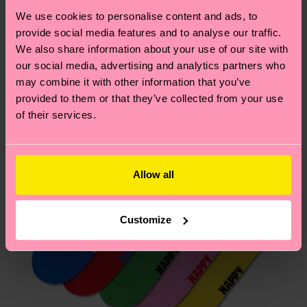
dass es sich hierbei um einen Richtwert handelt
Ähnliche muster
We use cookies to personalise content and ads, to
und die genaue Lieferzeit von der lokalen Post in
provide social media features and to analyse our traffic.
deinem Land abhängt.
We also share information about your use of our site with
our social media, advertising and analytics partners who
Du hast Fragen zu einer Retoure? In unserem
may combine it with other information that you’ve
Hilfebereich im Artikel
Retouren
findest du die
provided to them or that they’ve collected from your use
am häufigsten gestellten Fragen.
of their services.
Allow all
Customize