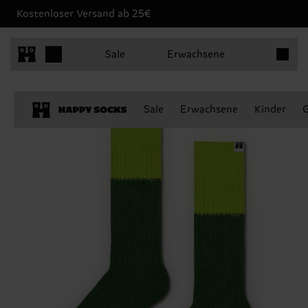
Kostenloser Versand ab 25€
Produkt
Sale
Erwachsene
Sale
Erwachsene
Kinder