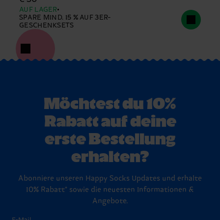
AUF LAGER
SPARE MIND. 15 % AUF 3ER-
GESCHENKSETS
Möchtest du 10%
Rabatt auf deine
erste Bestellung
erhalten?
Abonniere unseren Happy Socks Updates und erhalte
10% Rabatt* sowie die neuesten Informationen &
Angebote.