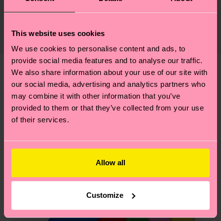
Nachhaltigkeit ist mehr als nur Qualität und
Versand & Retouren
Zertifizierungen – es geht auch um eine ethische
Die Lieferzeit hängt vom Zielland der Bestellung
Lieferkette, die Reduzierung von Emissionen, die
This website uses cookies
ab und unsere länderspezifische Versandübersicht
richtige Pflege von Socken und VIELES MEHR!
findest du
hier
. Die Lieferzeit beginnt sobald
We use cookies to personalise content and ads, to
Weitere Informationen sowie Tipps und Tricks
provide social media features and to analyse our traffic.
deine Bestellung versandt wurde. Bitte bedenke,
findest du auf unserer
Nachhaltigkeitsseite
.
We also share information about your use of our site with
dass es sich hierbei um einen Richtwert handelt
Ähnliche muster
our social media, advertising and analytics partners who
und die genaue Lieferzeit von der lokalen Post in
may combine it with other information that you’ve
deinem Land abhängt.
provided to them or that they’ve collected from your use
of their services.
Du hast Fragen zu einer Retoure? In unserem
Hilfebereich im Artikel
Retouren
findest du die
am häufigsten gestellten Fragen.
Allow all
Customize