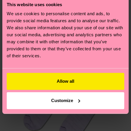
deine Bestellung versandt wurde. Bitte bedenke,
This website uses cookies
findest du auf unserer
Nachhaltigkeitsseite
.
dass es sich hierbei um einen Richtwert handelt
We use cookies to personalise content and ads, to
Ähnliche muster
und die genaue Lieferzeit von der lokalen Post in
provide social media features and to analyse our traffic.
Neuheit
deinem Land abhängt.
We also share information about your use of our site with
our social media, advertising and analytics partners who
Du hast Fragen zu einer Retoure? In unserem
may combine it with other information that you’ve
provided to them or that they’ve collected from your use
Hilfebereich im Artikel
Retouren
findest du die
of their services.
am häufigsten gestellten Fragen.
Allow all
Customize