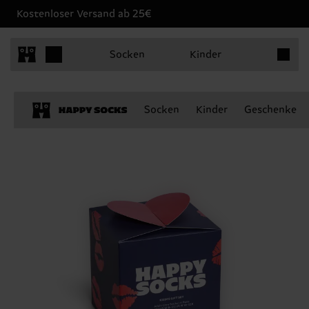
Kostenloser Versand ab 25€
Produkt
Socken
Kinder
Socken
Kinder
Geschenke