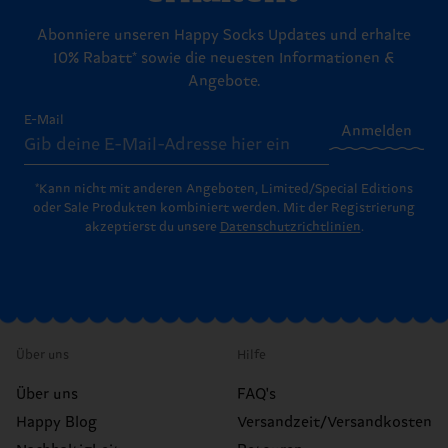
Abonniere unseren Happy Socks Updates und erhalte
10% Rabatt* sowie die neuesten Informationen &
Angebote.
E-Mail
Anmelden
*Kann nicht mit anderen Angeboten, Limited/Special Editions
oder Sale Produkten kombiniert werden. Mit der Registrierung
akzeptierst du unsere
Datenschutzrichtlinien
.
Über uns
Hilfe
Über uns
FAQ's
Happy Blog
Versandzeit/Versandkosten