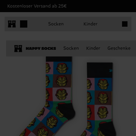
Kostenloser Versand ab 25€
Produkt
Socken
Kinder
Socken
Kinder
Geschenke