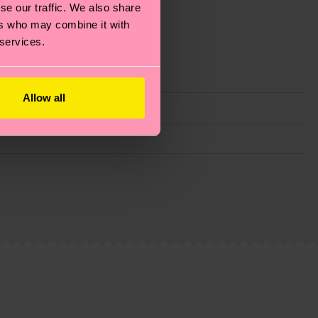
se our traffic. We also share
ers who may combine it with
 services.
Allow all
ie Reduzierung von Emissionen, die richtige Pflege von
eitsseite
.
du
hier
. Die Lieferzeit beginnt sobald deine Bestellung
n der lokalen Post in deinem Land abhängt.
estellten Fragen.