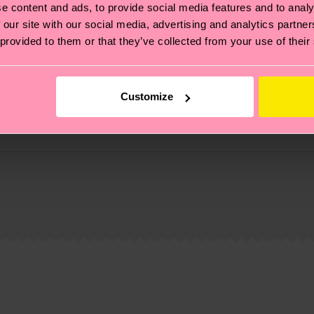
e content and ads, to provide social media features and to analy
 our site with our social media, advertising and analytics partn
 provided to them or that they’ve collected from your use of their
Customize
ne
ierungen – es geht auch um eine ethische Lieferkette, d
e Tipps und Tricks findest du auf unserer
Nachhaltigk
5% Polyamide, 1% Elastane
und unsere länderspezifische Versandübersicht findest 
um einen Richtwert handelt und die genaue Lieferzeit vo
eich im Artikel
Retouren
findest du die am häufigsten g