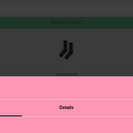
AUSVERKAUFT
Ausverkauft
rer beliebtesten Motive in neuen, pflanzlichen Farbtöne
Details
e Neuauflage unseres klassischen Hundemusters.