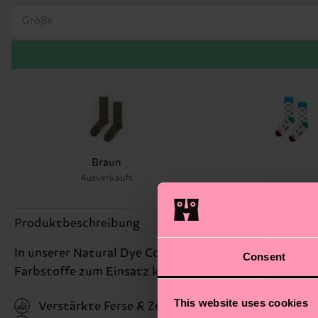
Größe
Braun
Ausverkauft
Produktbeschreibung
In unserer Natural Dye Collection werden einige unse
Consent
Farbstoffe zum Einsatz kommen. Diese Socke ist ein
This website uses cookies
Verstärkte Ferse & Zehen