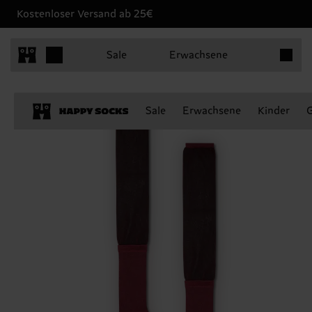
Kostenloser Versand ab 25€
Produkt
Sale
Erwachsene
Sale
Erwachsene
Kinder