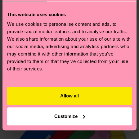
Die Lieferzeit hängt vom Zielland der Bestellung
Lieferkette, die Reduzierung von Emissionen, die
ab und unsere länderspezifische Versandübersicht
richtige Pflege von Socken und VIELES MEHR!
This website uses cookies
findest du
hier
. Die Lieferzeit beginnt sobald
Weitere Informationen sowie Tipps und Tricks
We use cookies to personalise content and ads, to
deine Bestellung versandt wurde. Bitte bedenke,
findest du auf unserer
Nachhaltigkeitsseite
.
provide social media features and to analyse our traffic.
dass es sich hierbei um einen Richtwert handelt
Ähnliche muster
We also share information about your use of our site with
und die genaue Lieferzeit von der lokalen Post in
our social media, advertising and analytics partners who
deinem Land abhängt.
may combine it with other information that you’ve
provided to them or that they’ve collected from your use
Du hast Fragen zu einer Retoure? In unserem
of their services.
Hilfebereich im Artikel
Retouren
findest du die
am häufigsten gestellten Fragen.
Allow all
Customize