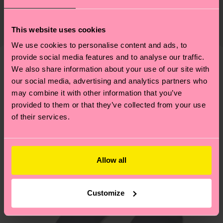
Zertifizierungen – es geht auch um eine ethische
Die Lieferzeit hängt vom Zielland der Bestellung
Lieferkette, die Reduzierung von Emissionen, die
ab und unsere länderspezifische Versandübersicht
This website uses cookies
richtige Pflege von Socken und VIELES MEHR!
findest du
hier
. Die Lieferzeit beginnt sobald
Weitere Informationen sowie Tipps und Tricks
We use cookies to personalise content and ads, to
deine Bestellung versandt wurde. Bitte bedenke,
provide social media features and to analyse our traffic.
findest du auf unserer
Nachhaltigkeitsseite
.
dass es sich hierbei um einen Richtwert handelt
We also share information about your use of our site with
Ähnliche muster
und die genaue Lieferzeit von der lokalen Post in
our social media, advertising and analytics partners who
Neuheit
deinem Land abhängt.
may combine it with other information that you’ve
provided to them or that they’ve collected from your use
of their services.
Du hast Fragen zu einer Retoure? In unserem
Hilfebereich im Artikel
Retouren
findest du die
am häufigsten gestellten Fragen.
Allow all
Customize