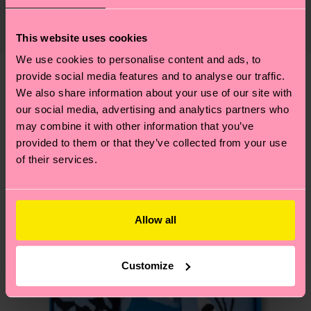
Die Lieferzeit hängt vom Zielland der Bestellung
Lieferkette, die Reduzierung von Emissionen, die
ab und unsere länderspezifische Versandübersicht
richtige Pflege von Socken und VIELES MEHR!
This website uses cookies
findest du
hier
. Die Lieferzeit beginnt sobald
Weitere Informationen sowie Tipps und Tricks
We use cookies to personalise content and ads, to
deine Bestellung versandt wurde. Bitte bedenke,
findest du auf unserer
Nachhaltigkeitsseite
.
provide social media features and to analyse our traffic.
dass es sich hierbei um einen Richtwert handelt
Ähnliche muster
We also share information about your use of our site with
und die genaue Lieferzeit von der lokalen Post in
our social media, advertising and analytics partners who
Neuheit
deinem Land abhängt.
may combine it with other information that you’ve
provided to them or that they’ve collected from your use
Du hast Fragen zu einer Retoure? In unserem
of their services.
Hilfebereich im Artikel
Retouren
findest du die
am häufigsten gestellten Fragen.
Allow all
Customize