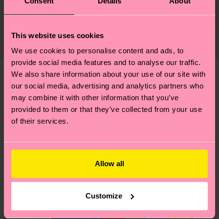
Consent
Details
About
2% Elastane
Nachhaltigkeit ist mehr als nur Qualität und
Versand & Retouren
Zertifizierungen – es geht auch um eine ethische
Die Lieferzeit hängt vom Zielland der Bestellung
Lieferkette, die Reduzierung von Emissionen, die
This website uses cookies
ab und unsere länderspezifische Versandübersicht
richtige Pflege von Socken und VIELES MEHR!
We use cookies to personalise content and ads, to
findest du
hier
. Die Lieferzeit beginnt sobald
Weitere Informationen sowie Tipps und Tricks
provide social media features and to analyse our traffic.
deine Bestellung versandt wurde. Bitte bedenke,
findest du auf unserer
Nachhaltigkeitsseite
.
We also share information about your use of our site with
dass es sich hierbei um einen Richtwert handelt
Ähnliche muster
our social media, advertising and analytics partners who
und die genaue Lieferzeit von der lokalen Post in
may combine it with other information that you’ve
deinem Land abhängt.
provided to them or that they’ve collected from your use
of their services.
Du hast Fragen zu einer Retoure? In unserem
Hilfebereich im Artikel
Retouren
findest du die
am häufigsten gestellten Fragen.
Allow all
Customize