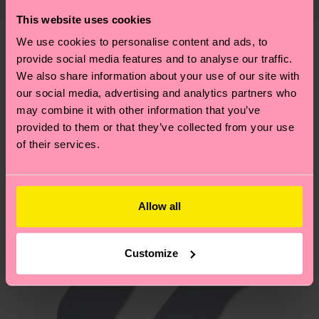
richtige Pflege von Socken und VIELES MEHR!
findest du
hier
. Die Lieferzeit beginnt sobald
Weitere Informationen sowie Tipps und Tricks
This website uses cookies
deine Bestellung versandt wurde. Bitte bedenke,
findest du auf unserer
Nachhaltigkeitsseite
.
We use cookies to personalise content and ads, to
dass es sich hierbei um einen Richtwert handelt
provide social media features and to analyse our traffic.
Ähnliche muster
und die genaue Lieferzeit von der lokalen Post in
We also share information about your use of our site with
Neuheit
deinem Land abhängt.
our social media, advertising and analytics partners who
may combine it with other information that you’ve
Du hast Fragen zu einer Retoure? In unserem
provided to them or that they’ve collected from your use
Hilfebereich im Artikel
Retouren
findest du die
of their services.
am häufigsten gestellten Fragen.
Allow all
Customize