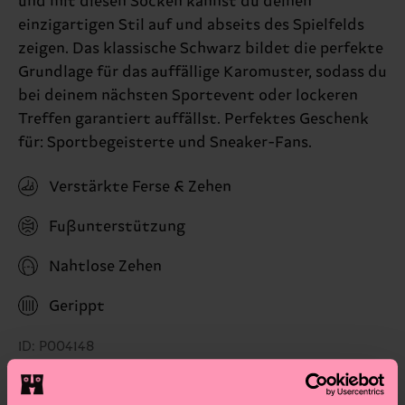
und mit diesen Socken kannst du deinen
einzigartigen Stil auf und abseits des Spielfelds
zeigen. Das klassische Schwarz bildet die perfekte
Grundlage für das auffällige Karomuster, sodass du
bei deinem nächsten Sportevent oder lockeren
Treffen garantiert auffällst. Perfektes Geschenk
für: Sportbegeisterte und Sneaker-Fans.
Verstärkte Ferse & Zehen
Fußunterstützung
Nahtlose Zehen
Gerippt
ID: P004148
Materials