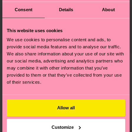
Consent
Details
About
Nachhaltigkeit
86% Cotton, 12% Polyamide, 2% Elastane
Nachhaltigkeit ist mehr als nur Qualität und
Versand & Retouren
Zertifizierungen – es geht auch um eine ethische
This website uses cookies
Die Lieferzeit hängt vom Zielland der Bestellung
Lieferkette, die Reduzierung von Emissionen, die
We use cookies to personalise content and ads, to
ab und unsere länderspezifische Versandübersicht
richtige Pflege von Socken und VIELES MEHR!
provide social media features and to analyse our traffic.
findest du
hier
. Die Lieferzeit beginnt sobald
Weitere Informationen sowie Tipps und Tricks
We also share information about your use of our site with
deine Bestellung versandt wurde. Bitte bedenke,
findest du auf unserer
Nachhaltigkeitsseite
.
our social media, advertising and analytics partners who
dass es sich hierbei um einen Richtwert handelt
may combine it with other information that you’ve
Ähnliche muster
und die genaue Lieferzeit von der lokalen Post in
provided to them or that they’ve collected from your use
Neuheit
deinem Land abhängt.
of their services.
Du hast Fragen zu einer Retoure? In unserem
Hilfebereich im Artikel
Retouren
findest du die
Allow all
am häufigsten gestellten Fragen.
Customize