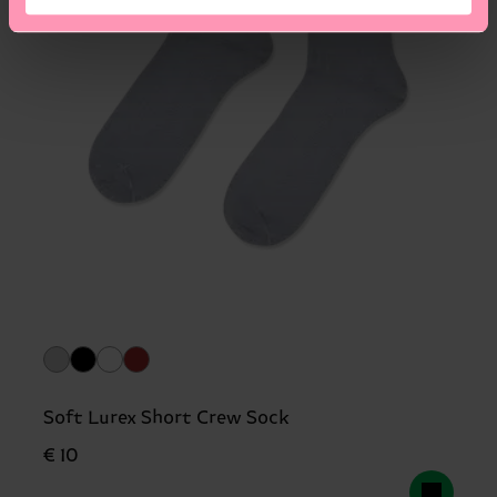
Soft Lurex Short Crew Sock
€ 10