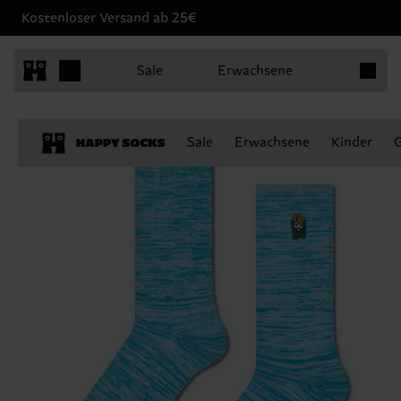
Kostenloser Versand ab 25€
Produkt
Sale
Erwachsene
Sale
Erwachsene
Kinder