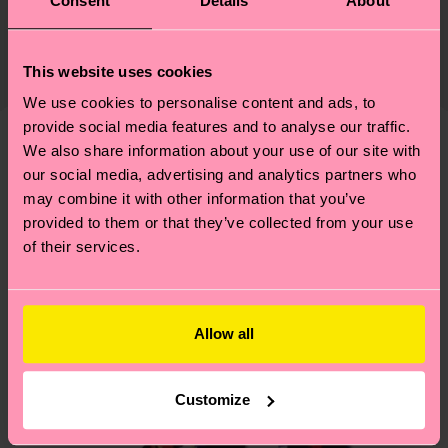
Consent
Details
About
Nachhaltigkeit ist mehr als nur Qualität und
Versand & Retouren
Zertifizierungen – es geht auch um eine ethische
Die Lieferzeit hängt vom Zielland der Bestellung
Lieferkette, die Reduzierung von Emissionen, die
This website uses cookies
ab und unsere länderspezifische Versandübersicht
richtige Pflege von Socken und VIELES MEHR!
findest du
hier
. Die Lieferzeit beginnt sobald
We use cookies to personalise content and ads, to
Weitere Informationen sowie Tipps und Tricks
deine Bestellung versandt wurde. Bitte bedenke,
provide social media features and to analyse our traffic.
findest du auf unserer
Nachhaltigkeitsseite
.
dass es sich hierbei um einen Richtwert handelt
We also share information about your use of our site with
Ähnliche muster
our social media, advertising and analytics partners who
und die genaue Lieferzeit von der lokalen Post in
may combine it with other information that you’ve
deinem Land abhängt.
provided to them or that they’ve collected from your use
of their services.
Du hast Fragen zu einer Retoure? In unserem
Hilfebereich im Artikel
Retouren
findest du die
am häufigsten gestellten Fragen.
Allow all
Customize