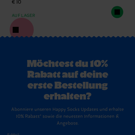
€ 10
AUF LAGER
Möchtest du 10%
Rabatt auf deine
erste Bestellung
erhalten?
Abonniere unseren Happy Socks Updates und erhalte
10% Rabatt* sowie die neuesten Informationen &
Angebote.