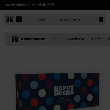
Kostenloser Versand ab 25€
Produkt
Sale
Erwachsene
Sale
Erwachsene
Kinder