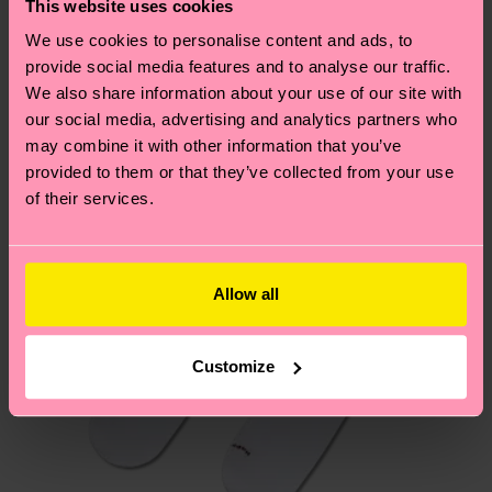
findest du auf unserer
Nachhaltigkeitsseite
.
This website uses cookies
Elastane
dass es sich hierbei um einen Richtwert handelt
Ähnliche muster
We use cookies to personalise content and ads, to
und die genaue Lieferzeit von der lokalen Post in
provide social media features and to analyse our traffic.
Neuheit
deinem Land abhängt.
We also share information about your use of our site with
our social media, advertising and analytics partners who
Du hast Fragen zu einer Retoure? In unserem
may combine it with other information that you’ve
Hilfebereich im Artikel
Retouren
findest du die
provided to them or that they’ve collected from your use
am häufigsten gestellten Fragen.
of their services.
Allow all
Customize