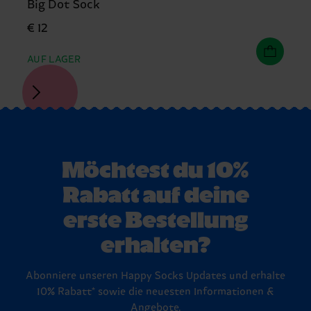
Big Dot Sock
€ 12
AUF LAGER
Möchtest du 10%
Rabatt auf deine
erste Bestellung
erhalten?
Abonniere unseren Happy Socks Updates und erhalte
10% Rabatt* sowie die neuesten Informationen &
Angebote.