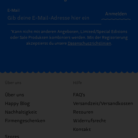
E-Mail
Anmelden
*Kann nicht mit anderen Angeboten, Limited/Special Editions
oder Sale Produkten kombiniert werden. Mit der Registrierung
akzeptierst du unsere
Datenschutzrichtlinien
.
Über uns
Hilfe
Über uns
FAQ's
Happy Blog
Versandzeit/Versandkosten
Nachhaltigkeit
Retouren
Firmengeschenken
Widerrufsrecht
Kontakt
Stores