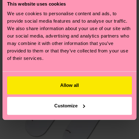
ARTIKEL 4:
86% Cotton, 12% Polyamide, 2%
deine Bestellung versandt wurde. Bitte bedenke,
This website uses cookies
findest du auf unserer
Nachhaltigkeitsseite
.
Elastane
dass es sich hierbei um einen Richtwert handelt
We use cookies to personalise content and ads, to
Ähnliche muster
und die genaue Lieferzeit von der lokalen Post in
provide social media features and to analyse our traffic.
Genaue Information:
Neuheit
deinem Land abhängt.
We also share information about your use of our site with
ARTIKEL 1:
86% Organic cotton blend, 12%
our social media, advertising and analytics partners who
Polyamide, 2% Elastane
Du hast Fragen zu einer Retoure? In unserem
may combine it with other information that you’ve
ARTIKEL 2:
86% Organic cotton blend, 12%
Hilfebereich im Artikel
Retouren
findest du die
provided to them or that they’ve collected from your use
Polyamide, 2% Elastane
am häufigsten gestellten Fragen.
of their services.
ARTIKEL 3:
86% Organic cotton blend, 12%
Polyamide, 2% Elastane
ARTIKEL 4:
86% Organic cotton blend, 12%
Allow all
Polyamide, 2% Elastane
Customize