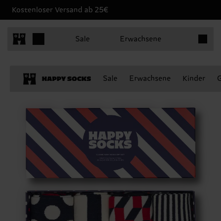
Kostenloser Versand ab 25€
Produkt
Sale
Erwachsene
Sale
Erwachsene
Kinder