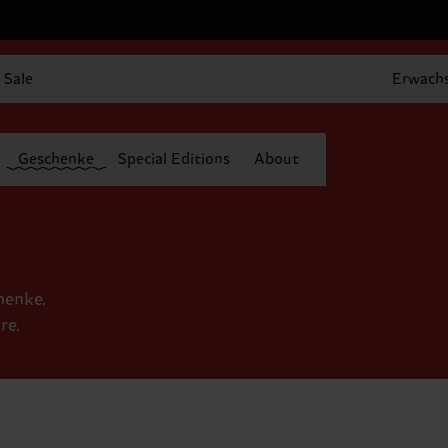
Sale
Erwach
Geschenke
Special Editions
About
henke.
re.