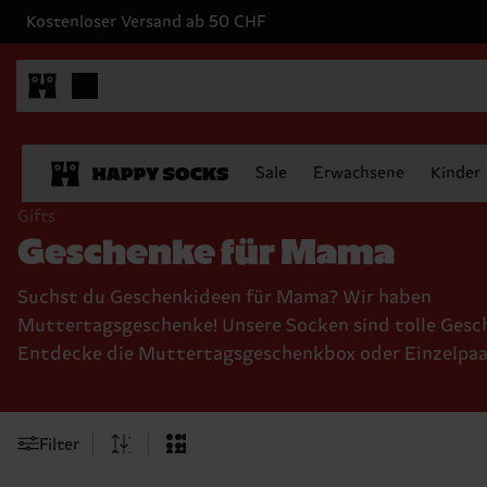
Kostenloser Versand ab 50 CHF
Sale
Erwachsene
Kinder
Gifts
Geschenke für Mama
Suchst du Geschenkideen für Mama? Wir haben
Muttertagsgeschenke! Unsere Socken sind tolle Gesc
Entdecke die Muttertagsgeschenkbox oder Einzelpaa
Filter