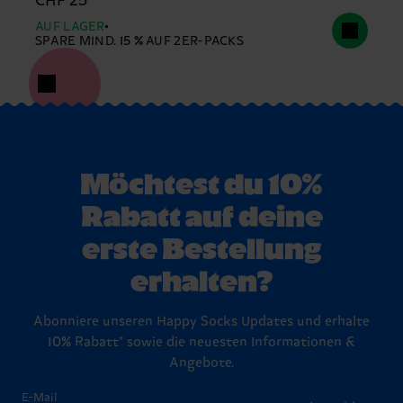
CHF 25
AUF LAGER
SPARE MIND. 15 % AUF 2ER-PACKS
Möchtest du 10%
Rabatt auf deine
erste Bestellung
erhalten?
Abonniere unseren Happy Socks Updates und erhalte
10% Rabatt* sowie die neuesten Informationen &
Angebote.
E-Mail