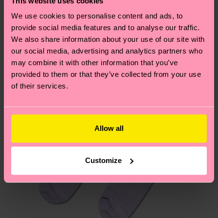
This website uses cookies
dass es sich hierbei um einen Richtwert handelt
Ähnliche muster
We use cookies to personalise content and ads, to
und die genaue Lieferzeit von der lokalen Post in
provide social media features and to analyse our traffic.
Neuheit
deinem Land abhängt.
We also share information about your use of our site with
our social media, advertising and analytics partners who
Du hast Fragen zu einer Retoure? In unserem
may combine it with other information that you’ve
Hilfebereich im Artikel
Retouren
findest du die
provided to them or that they’ve collected from your use
am häufigsten gestellten Fragen.
of their services.
Allow all
Customize