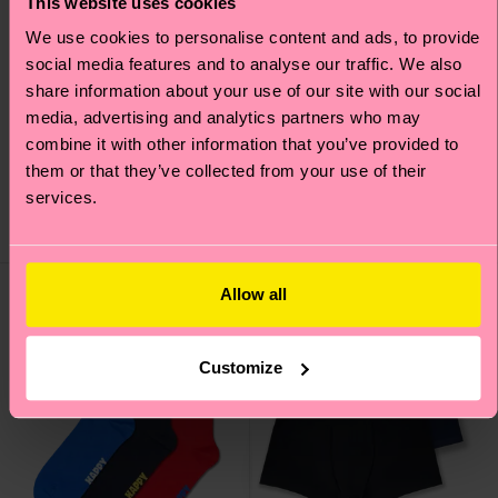
This website uses cookies
We use cookies to personalise content and ads, to provide
+12
social media features and to analyse our traffic. We also
share information about your use of our site with our social
3-Pack Banana Short
3-Pack Solid Socks
media, advertising and analytics partners who may
Boxers
combine it with other information that you’ve provided to
22 €
them or that they’ve collected from your use of their
39 €
services.
AUF LAGER
AUF LAGER
SPARE MIND. 20 %
SPARE MIND. 20 %
AUF 3ER-PACKS
AUF 3ER-PACKS
Allow all
Customize