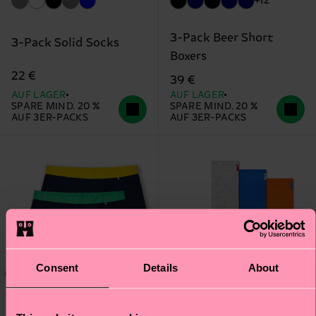
+12
3-Pack Beer Short
3-Pack Solid Socks
Boxers
22 €
39 €
AUF LAGER
AUF LAGER
SPARE MIND. 20 %
SPARE MIND. 20 %
AUF 3ER-PACKS
AUF 3ER-PACKS
Consent
Details
About