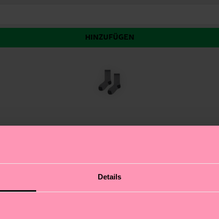
HINZUFÜGEN
f ein neues Level, wo Mode auf Innovation trifft. Diese
Details
artigen Polyamidmischung mit metallisierten Fasern. Wir
jedem Outfit einen Hauch von Raffinesse zu verleihen. Da
 zieht. Egal ob du dich schick oder lässig kleidest, diese 
 modebewusste Freunde und Kollegen.