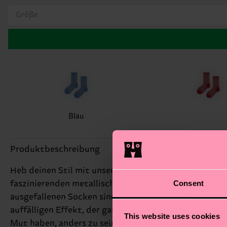
Größe
Blau
Produktbeschreibung
Heb deinen Stil mit unseren Sheer 3/4 Crew Socken au
Consent
faszinierenden metallischen Glanz dank ihrer einzig
ausgefallenen Socken sind die perfekte Möglichkeit, 
auffälligen Effekt, der garantiert alle Blicke auf sich
This website uses cookies
Mut haben, anders zu sein. Perfektes Geschenk für: