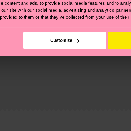
e content and ads, to provide social media features and to analy
 our site with our social media, advertising and analytics partn
 provided to them or that they’ve collected from your use of their
Customize
ierungen – es geht auch um eine ethische Lieferkette, d
e Tipps und Tricks findest du auf unserer
Nachhaltigk
und unsere länderspezifische Versandübersicht findest 
um einen Richtwert handelt und die genaue Lieferzeit vo
eich im Artikel
Retouren
findest du die am häufigsten g