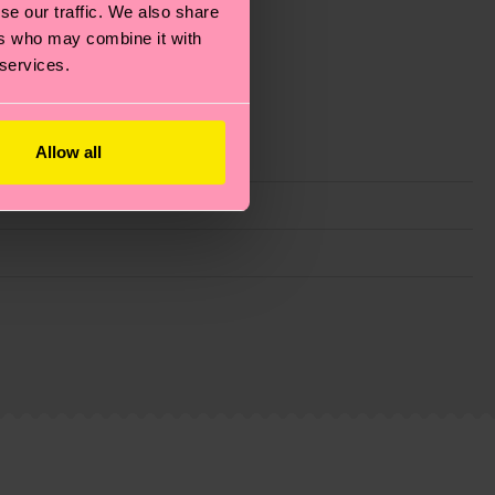
se our traffic. We also share
ers who may combine it with
 services.
Allow all
ie Reduzierung von Emissionen, die richtige Pflege von
eitsseite
.
du
hier
. Die Lieferzeit beginnt sobald deine Bestellung
n der lokalen Post in deinem Land abhängt.
estellten Fragen.