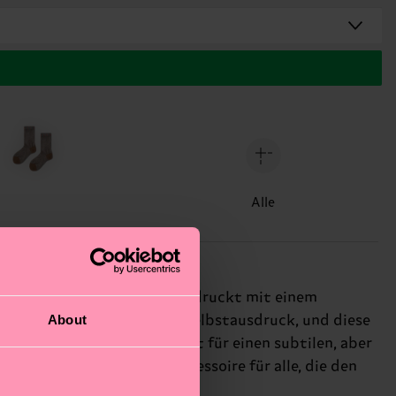
Alle
 elegante, blaue Socke beeindruckt mit einem
About
 stehen für authentischen Selbstausdruck, und diese
s transparente Design sorgt für einen subtilen, aber
Socken sind das perfekte Accessoire für alle, die den