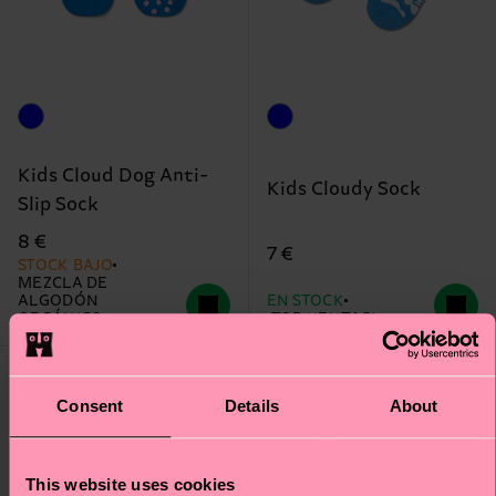
Kids Cloud Dog Anti-
Kids Cloudy Sock
Slip Sock
8 €
7 €
STOCK BAJO
MEZCLA DE
ALGODÓN
EN STOCK
ORGÁNICO
¡TOP VENTAS!
Consent
Details
About
This website uses cookies