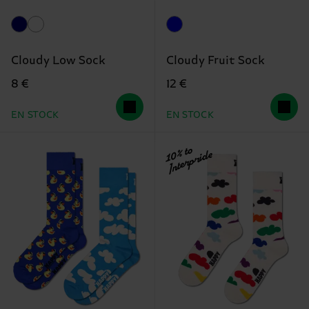
Cloudy Low Sock
Cloudy Fruit Sock
8 €
12 €
EN STOCK
EN STOCK
10% to
Interpride