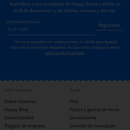
Suscríbete a las novedades de Happy Socks y obtén un
10 % de descuento* y las últimas noticias y ofertas.
Correo electrónico
Regístrate
* No es compatible con otras promos, ni válido para Special
Editions o productos rebajados. Al apuntarte, aceptas nuestra
política de privacidad
.
Sobre nosotros
Ayuda
Sobre nosotros
FAQ
Happy Blog
Plazos y gastos de envío
Sostenibilidad
Devoluciones
Regalos de empresa
Derecho de revocación