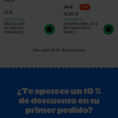
Sock
Precio original
precio rebajado
39 €
-50%
10 €
19.50 €
EN STOCK
EN STOCK
MEZCLA DE
AHORRA MÍN. 20 %
ALGODÓN
EN PACKS DE 3
ORGÁNICO
PARES
Has visto 18 de 18 productos
¿Te apetece un 10 %
de descuento en tu
primer pedido?