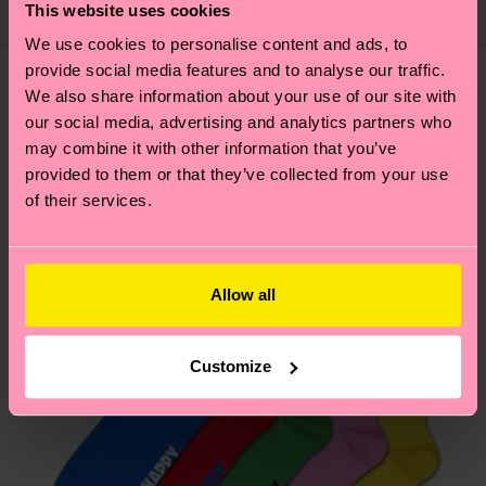
fecha de envío es de 5-8 días laborables. Ten en
This website uses cookies
montón de cosas más. ¿Quieres descubrirlo todo y
cuenta que se trata de una estimación y que el
We use cookies to personalise content and ads, to
llevarte algunos trucos? Pásate por nuestra
página
tiempo exacto puede variar según el servicio
provide social media features and to analyse our traffic.
de sostenibilidad
.
postal local.
We also share information about your use of our site with
Diseños parecidos
our social media, advertising and analytics partners who
¿Tienes dudas sobre las devoluciones? Visita
may combine it with other information that you’ve
provided to them or that they’ve collected from your use
nuestra página de
Devoluciones
para ver las
of their services.
respuestas a las preguntas más frecuentes.
Allow all
Customize