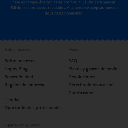
* No es compatible con otras promos, ni válido para Special
Editions o productos rebajados. Al apuntarte, aceptas nuestra
política de privacidad
.
Sobre nosotros
Ayuda
Sobre nosotros
FAQ
Happy Blog
Plazos y gastos de envío
Sostenibilidad
Devoluciones
Regalos de empresa
Derecho de revocación
Contáctanos
Tiendas
Oportunidades profesionales
Sigue a Happy Socks