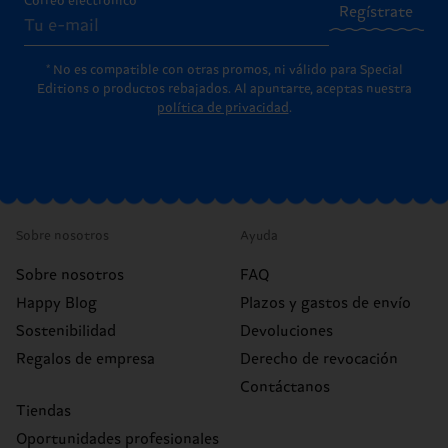
Correo electrónico
Regístrate
* No es compatible con otras promos, ni válido para Special
Editions o productos rebajados. Al apuntarte, aceptas nuestra
política de privacidad
.
Sobre nosotros
Ayuda
Sobre nosotros
FAQ
Happy Blog
Plazos y gastos de envío
Sostenibilidad
Devoluciones
Regalos de empresa
Derecho de revocación
Contáctanos
Tiendas
Oportunidades profesionales