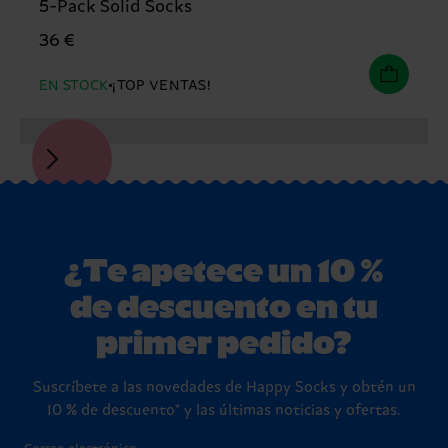
5-Pack Solid Socks
36 €
EN STOCK
¡TOP VENTAS!
¿Te apetece un 10 %
de descuento en tu
primer pedido?
Suscríbete a las novedades de Happy Socks y obtén un
10 % de descuento* y las últimas noticias y ofertas.