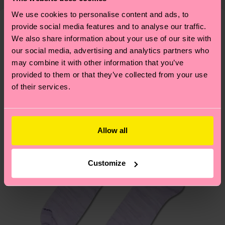
cuenta que se trata de una estimación y que el
llevarte algunos trucos? Pásate por nuestra
página
We use cookies to personalise content and ads, to
tiempo exacto puede variar según el servicio
de sostenibilidad
.
provide social media features and to analyse our traffic.
postal local.
Diseños parecidos
We also share information about your use of our site with
our social media, advertising and analytics partners who
¡Novedades!
¿Tienes dudas sobre las devoluciones? Visita
may combine it with other information that you’ve
nuestra página de
Devoluciones
para ver las
provided to them or that they’ve collected from your use
respuestas a las preguntas más frecuentes.
of their services.
Allow all
Customize