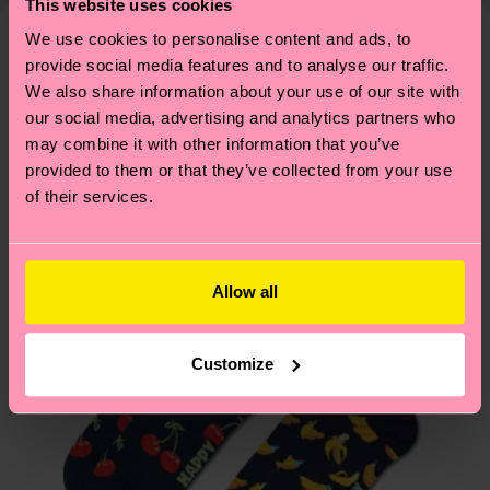
This website uses cookies
llevarte algunos trucos? Pásate por nuestra
página
tiempo exacto puede variar según el servicio
de sostenibilidad
.
We use cookies to personalise content and ads, to
postal local.
provide social media features and to analyse our traffic.
Creemos que te va a encantar
Diseños parecidos
We also share information about your use of our site with
¿Tienes dudas sobre las devoluciones? Visita
our social media, advertising and analytics partners who
nuestra página de
Devoluciones
para ver las
may combine it with other information that you’ve
respuestas a las preguntas más frecuentes.
provided to them or that they’ve collected from your use
of their services.
Allow all
Customize