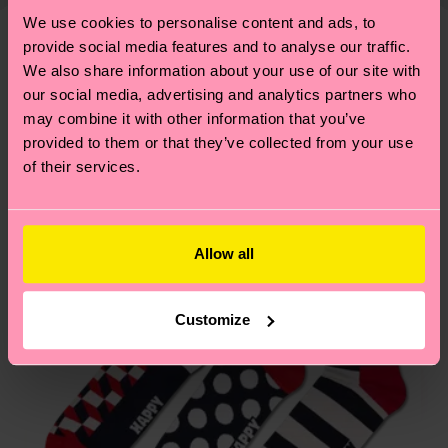
llevarte algunos trucos? Pásate por nuestra
página
tiempo exacto puede variar según el servicio
We use cookies to personalise content and ads, to
de sostenibilidad
.
provide social media features and to analyse our traffic.
postal local.
Creemos que te va a encantar
Diseños parecidos
We also share information about your use of our site with
our social media, advertising and analytics partners who
¿Tienes dudas sobre las devoluciones? Visita
may combine it with other information that you’ve
nuestra página de
Devoluciones
para ver las
provided to them or that they’ve collected from your use
respuestas a las preguntas más frecuentes.
of their services.
Allow all
Customize