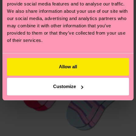
13% Poliamida, 1% Elastano
provide social media features and to analyse our traffic.
PRODUCTO 2:
80% Mezcla de algodón orgánico,
¿Tienes dudas sobre las devoluciones? Visita
We also share information about your use of our site with
6% composition-recycled-pre-consumer-
nuestra página de
Devoluciones
para ver las
our social media, advertising and analytics partners who
polyamide, 13% Poliamida, 1% Elastano
respuestas a las preguntas más frecuentes.
may combine it with other information that you’ve
provided to them or that they’ve collected from your use
of their services.
Allow all
Customize