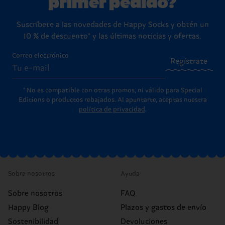
primer pedido?
Suscríbete a las novedades de Happy Socks y obtén un
10 % de descuento* y las últimas noticias y ofertas.
Correo electrónico
Regístrate
* No es compatible con otras promos, ni válido para Special
Editions o productos rebajados. Al apuntarte, aceptas nuestra
política de privacidad
.
Sobre nosotros
Ayuda
Sobre nosotros
FAQ
Happy Blog
Plazos y gastos de envío
Sostenibilidad
Devoluciones