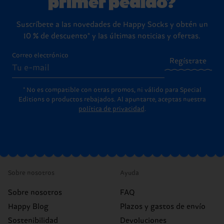
primer pedido?
Suscríbete a las novedades de Happy Socks y obtén un
10 % de descuento* y las últimas noticias y ofertas.
Correo electrónico
Regístrate
* No es compatible con otras promos, ni válido para Special
Editions o productos rebajados. Al apuntarte, aceptas nuestra
política de privacidad
.
Sobre nosotros
Ayuda
Sobre nosotros
FAQ
Happy Blog
Plazos y gastos de envío
Sostenibilidad
Devoluciones