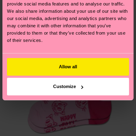
9% Poliamida, 2% Elastano
provide social media features and to analyse our traffic.
PRODUCTO 2:
75% Mezcla de algodón orgánico,
¿Tienes dudas sobre las devoluciones? Visita
We also share information about your use of our site with
14% composition-recycled-pre-consumer-
nuestra página de
Devoluciones
para ver las
our social media, advertising and analytics partners who
polyamide, 9% Poliamida, 2% Elastano
respuestas a las preguntas más frecuentes.
may combine it with other information that you’ve
provided to them or that they’ve collected from your use
of their services.
Allow all
Customize