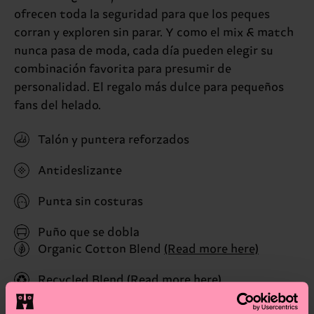
ofrecen toda la seguridad para que los peques
corran y exploren sin parar. Y como el mix & match
nunca pasa de moda, cada día pueden elegir su
combinación favorita para presumir de
personalidad. El regalo más dulce para pequeños
fans del helado.
Talón y puntera reforzados
Antideslizante
Punta sin costuras
Puño que se dobla
Organic Cotton Blend
(Read more here)
Recycled Blend
(Read more here)
ID: P005343