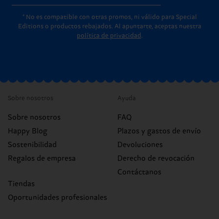
* No es compatible con otras promos, ni válido para Special
Editions o productos rebajados. Al apuntarte, aceptas nuestra
política de privacidad
.
Sobre nosotros
Ayuda
Sobre nosotros
FAQ
Happy Blog
Plazos y gastos de envío
Sostenibilidad
Devoluciones
Regalos de empresa
Derecho de revocación
Contáctanos
Tiendas
Oportunidades profesionales