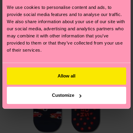
tiempo exacto puede variar según el servicio
de sostenibilidad
.
We use cookies to personalise content and ads, to
postal local.
Creemos que te va a encantar
Diseños parecidos
provide social media features and to analyse our traffic.
We also share information about your use of our site with
¿Tienes dudas sobre las devoluciones? Visita
our social media, advertising and analytics partners who
nuestra página de
Devoluciones
para ver las
may combine it with other information that you’ve
respuestas a las preguntas más frecuentes.
provided to them or that they’ve collected from your use
of their services.
Allow all
Customize