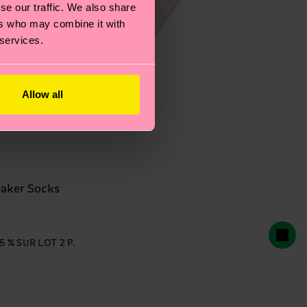
se our traffic. We also share
ers who may combine it with
 services.
Allow all
eaker Socks
 % SUR LOT 2 P.