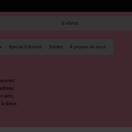
Enfants
x
Special Editions
Soldes
À propos de nous
ouvrez
cadeau
n ami,
 à deux