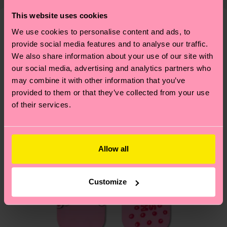
6% Polyamide, 1% Elasthanne
ouvrables
. Veuillez garder à l'esprit qu'il s'agit
correctement ses chaussettes, et BIEN PLUS
This website uses cookies
d'une estimation et que le délai de livraison exact
ENCORE ! Pour plus d'informations, ainsi que des
dépend de vos services postaux locaux.
We use cookies to personalise content and ads, to
conseils et astuces, rendez-vous sur notre page
Nous pensons que vous aimerez
Modèles similaires
provide social media features and to analyse our traffic.
Développement durable
.
Vous avez des questions sur les retours ? Visitez
We also share information about your use of our site with
our social media, advertising and analytics partners who
notre page
Retour
pour trouver les réponses aux
may combine it with other information that you’ve
questions les plus fréquemment posées.
provided to them or that they’ve collected from your use
of their services.
Allow all
Customize