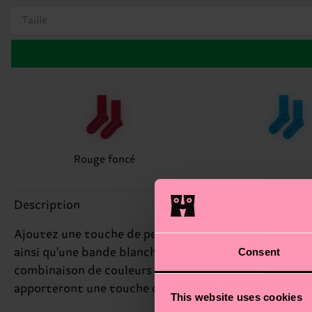
Taille
Rouge foncé
Description
Ajoutez une touche de personnalité à votre tenue avec
Consent
ainsi qu'une bande blanche élégante qui apporte une n
combinaison de couleurs crée un look amusant et origi
apporteront une touche d'excitation à votre style. Cad
This website uses cookies