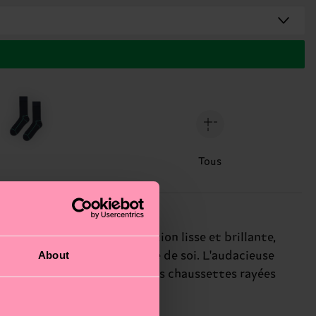
Tous
 rouge vif arbore une finition lisse et brillante,
About
ons l'expression authentique de soi. L'audacieuse
de habillé ou décontracté, ces chaussettes rayées