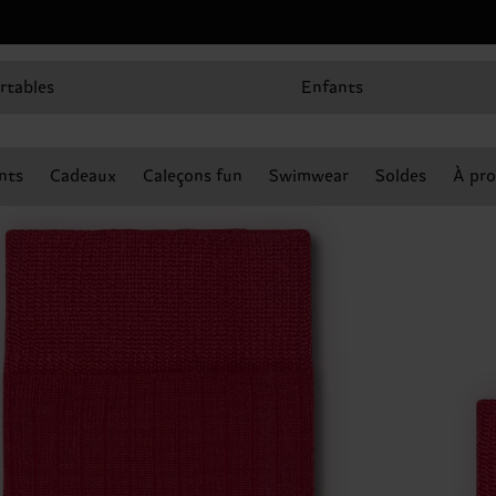
rtables
Enfants
nts
Cadeaux
Caleçons fun
Swimwear
Soldes
À pro