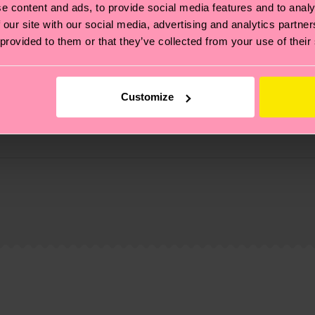
e content and ads, to provide social media features and to analy
 our site with our social media, advertising and analytics partn
 provided to them or that they’ve collected from your use of their
Customize
ne
 et aux certifications : il s'agit aussi de mettre en pl
ttes, et BIEN PLUS ENCORE ! Pour plus d'informations, ai
e la date d'expédition est de
3 à 6 jours ouvrables
. Veuil
taux locaux.
re page
Retour
pour trouver les réponses aux questions 