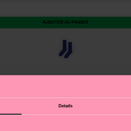
AJOUTER AU PANIER
 nos chaussettes à rayures contrastées. Cette chaussette
Details
ote de sophistication à son design ludique. Nous valoris
nal, parfait pour faire sensation. Que vous soyez en mo
eau idéal pour : vos amis à la pointe de la mode.