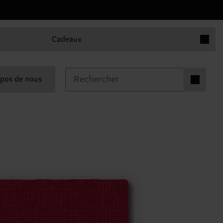
Articles 
Cadeaux
Articles dan
pos de nous
0