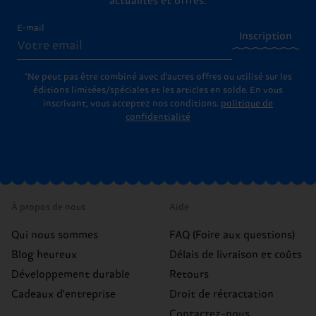
actualités et offres.
E-mail
Inscription
*Ne peut pas être combiné avec d'autres offres ou utilisé sur les
éditions limitées/spéciales et les articles en solde. En vous
inscrivant, vous acceptez nos conditions.
politique de
confidentialité
À propos de nous
Aide
Qui nous sommes
FAQ (Foire aux questions)
Blog heureux
Délais de livraison et coûts
Développement durable
Retours
Cadeaux d'entreprise
Droit de rétractation
Contactez-nous