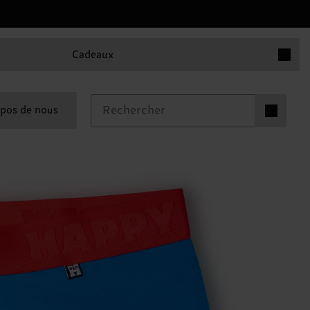
Articles 
Cadeaux
Articles dan
pos de nous
0