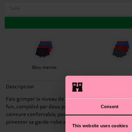
Taille
Bleu marine
Description
Fais grimper le niveau de tes essentiels avec notre pac
Consent
fun, complété par deux paires aux ceintures rouges e
ceinture confortable, poche généreuse et coutures bien
pimenter sa garde-robe avec une touche d’humour !
This website uses cookies