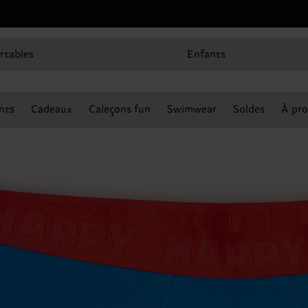
rtables
Enfants
nts
Cadeaux
Caleçons fun
Swimwear
Soldes
À pro