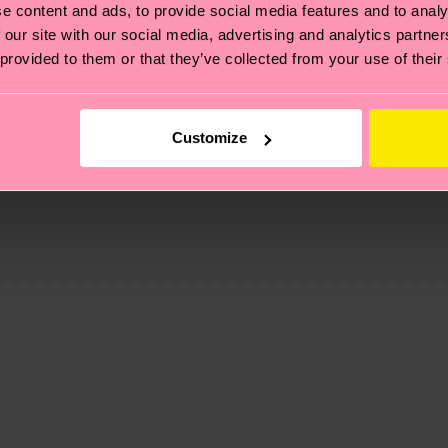
e content and ads, to provide social media features and to analy
 our site with our social media, advertising and analytics partn
 provided to them or that they’ve collected from your use of their
Customize
 et aux certifications : il s'agit aussi de mettre en pl
ttes, et BIEN PLUS ENCORE ! Pour plus d'informations, ai
e la date d'expédition est de
3 à 6 jours ouvrables
. Veuil
taux locaux.
re page
Retour
pour trouver les réponses aux questions 