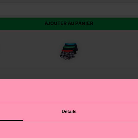
AJOUTER AU PANIER
k de 3 boxers courts Cherry. Un trio plein de peps : d’ab
Details
t bleues qui mettent direct la bonne humeur. Chez Happy
 placées : tout a été pensé pour te sentir au top du mat