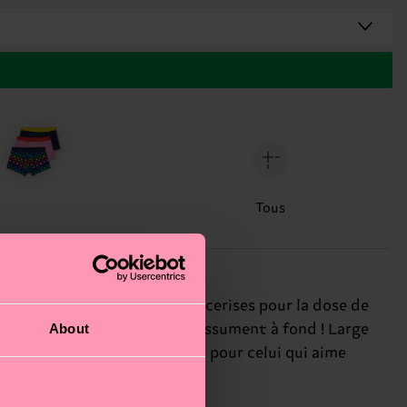
Tous
ord, un boxer noir couvert de cerises pour la dose de
About
 Socks, on adore ceux qui s’assument à fond ! Large
in au soir. Le cadeau parfait pour celui qui aime