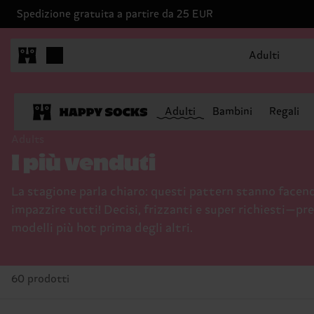
Spedizione gratuita a partire da 25 EUR
Adulti
Adulti
Bambini
Regali
Adults
I più venduti
La stagione parla chiaro: questi pattern stanno facen
impazzire tutti! Decisi, frizzanti e super richiesti—pre
modelli più hot prima degli altri.
60 prodotti