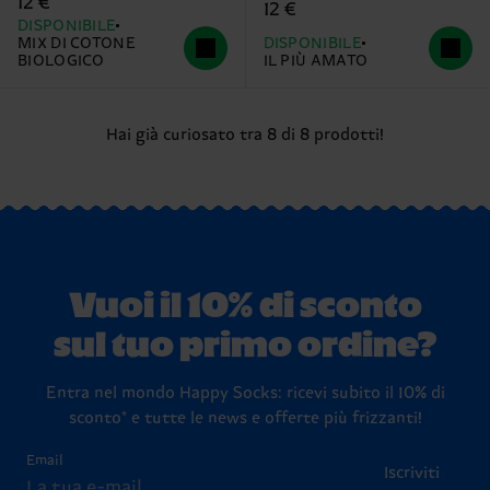
12 €
12 €
DISPONIBILE
MIX DI COTONE
DISPONIBILE
BIOLOGICO
IL PIÙ AMATO
Hai già curiosato tra 8 di 8 prodotti!
Vuoi il 10% di sconto
sul tuo primo ordine?
Entra nel mondo Happy Socks: ricevi subito il 10% di
sconto* e tutte le news e offerte più frizzanti!
Email
Iscriviti