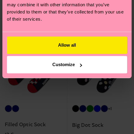
may combine it with other information that you’ve
DISPONIBILE
IL PIÙ AMATO
DISPONIBILE
provided to them or that they’ve collected from your use
of their services.
Allow all
Customize
+1
Filled Optic Sock
Big Dot Sock