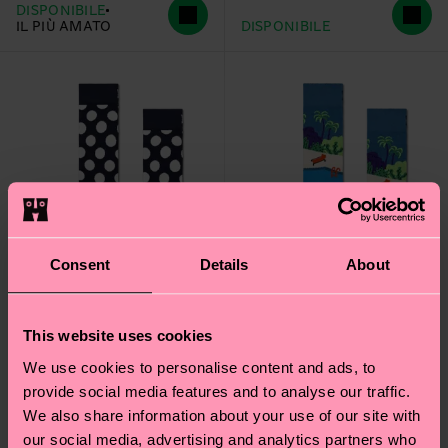
DISPONIBILE
IL PIÙ AMATO
DISPONIBILE
Consent
Details
About
This website uses cookies
+1
We use cookies to personalise content and ads, to
provide social media features and to analyse our traffic.
Big Dot Sock
Pool Side Sock
We also share information about your use of our site with
12 €
12 €
our social media, advertising and analytics partners who