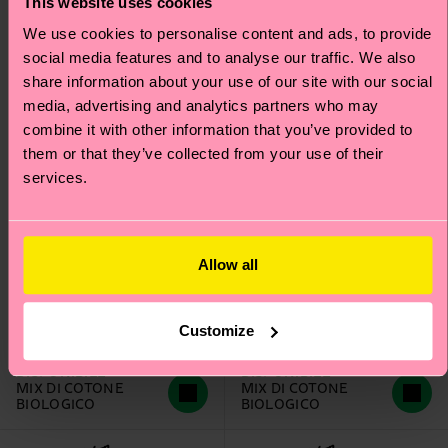
This website uses cookies
We use cookies to personalise content and ads, to provide
social media features and to analyse our traffic. We also
share information about your use of our site with our social
media, advertising and analytics partners who may
combine it with other information that you’ve provided to
them or that they’ve collected from your use of their
services.
MARVEL™ Spider-Man
Allow all
The Smurfs Mushroom
6-Pack Socks Gift Set
Field Sock
Prezzo di partenza
prezzo scontato
Prezzo di partenza
prezzo scontato
68 €
14 €
-50%
-40%
Customize
34 €
8.40 €
DISPONIBILE
DISPONIBILE
MIX DI COTONE
MIX DI COTONE
BIOLOGICO
BIOLOGICO