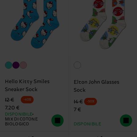
Hello Kitty Smiles
Elton John Glasses
Sneaker Sock
Sock
Prezzo di partenza
prezzo scontato
12 €
-40%
Prezzo di partenza
prezzo scontato
14 €
-50%
7.20 €
7 €
DISPONIBILE
MIX DI COTONE
BIOLOGICO
DISPONIBILE