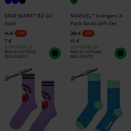
STAR WARS™ R2-D2
MARVEL™ Avengers 3-
Sock
Pack Socks Gift Set
Prezzo di partenza
prezzo scontato
Prezzo di partenza
prezzo scontato
14 €
38 €
-50%
-50%
7 €
19 €
DISPONIBILE
DISPONIBILE
MIX DI COTONE
MIX DI COTONE
BIOLOGICO
BIOLOGICO
Special Edition
Special Edition