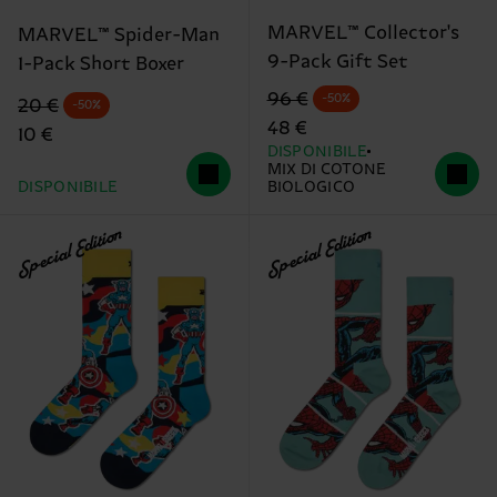
MARVEL™ Collector's
MARVEL™ Spider-Man
9-Pack Gift Set
1-Pack Short Boxer
Prezzo di partenza
prezzo scontato
96 €
-50%
Prezzo di partenza
prezzo scontato
20 €
-50%
48 €
10 €
DISPONIBILE
MIX DI COTONE
DISPONIBILE
BIOLOGICO
Special Edition
Special Edition