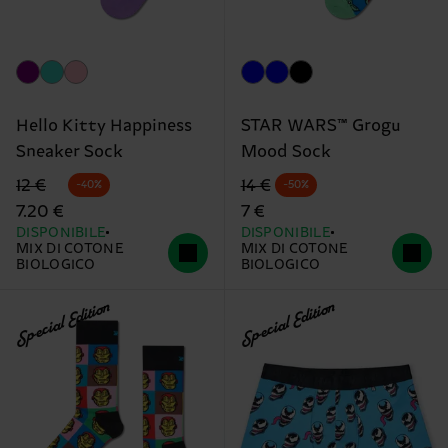
Hello Kitty Happiness
STAR WARS™ Grogu
Sneaker Sock
Mood Sock
Prezzo di partenza
prezzo scontato
Prezzo di partenza
prezzo scontato
12 €
14 €
-40%
-50%
7.20 €
7 €
DISPONIBILE
DISPONIBILE
MIX DI COTONE
MIX DI COTONE
BIOLOGICO
BIOLOGICO
Special Edition
Special Edition