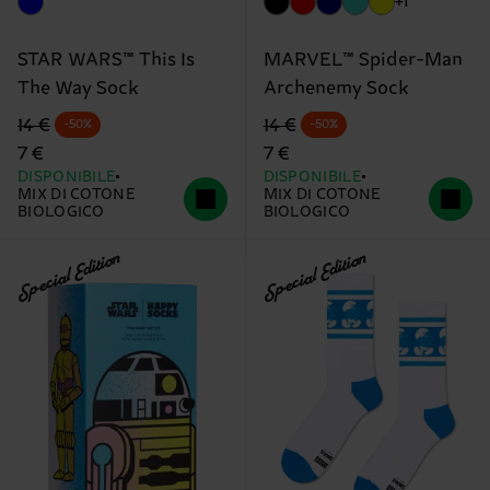
+1
STAR WARS™ This Is
MARVEL™ Spider-Man
The Way Sock
Archenemy Sock
Prezzo di partenza
prezzo scontato
Prezzo di partenza
prezzo scontato
14 €
14 €
-50%
-50%
7 €
7 €
DISPONIBILE
DISPONIBILE
MIX DI COTONE
MIX DI COTONE
BIOLOGICO
BIOLOGICO
Special Edition
Special Edition