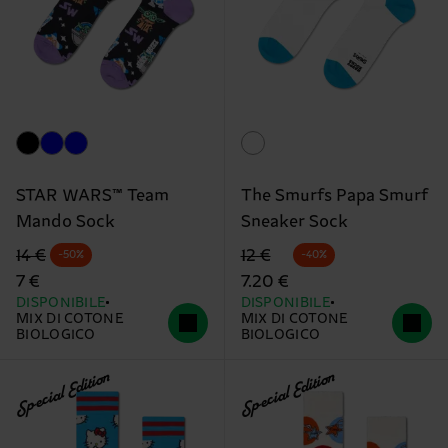
STAR WARS™ Team
The Smurfs Papa Smurf
Mando Sock
Sneaker Sock
Prezzo di partenza
prezzo scontato
Prezzo di partenza
prezzo scontato
14 €
12 €
-50%
-40%
7 €
7.20 €
DISPONIBILE
DISPONIBILE
MIX DI COTONE
MIX DI COTONE
BIOLOGICO
BIOLOGICO
Special Edition
Special Edition