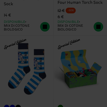
Four Human Torch Sock
Sock
Prezzo di partenza
prezzo scontato
12 €
-50%
14 €
6 €
DISPONIBILE
DISPONIBILE
MIX DI COTONE
MIX DI COTONE
BIOLOGICO
BIOLOGICO
Special Edition
Special Edition