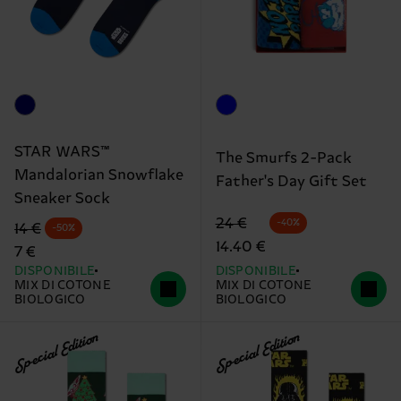
STAR WARS™
The Smurfs 2-Pack
Mandalorian Snowflake
Father's Day Gift Set
Sneaker Sock
Prezzo di partenza
prezzo scontato
24 €
-40%
Prezzo di partenza
prezzo scontato
14 €
-50%
14.40 €
7 €
DISPONIBILE
DISPONIBILE
MIX DI COTONE
MIX DI COTONE
BIOLOGICO
BIOLOGICO
Special Edition
Special Edition