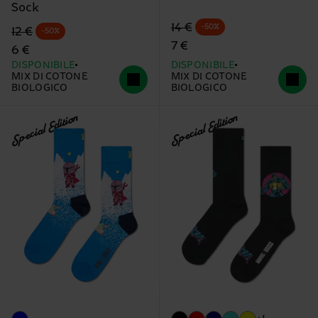
Sock
Prezzo di partenza
prezzo scontato
14 €
-50%
Prezzo di partenza
prezzo scontato
12 €
-50%
7 €
6 €
DISPONIBILE
DISPONIBILE
MIX DI COTONE
MIX DI COTONE
BIOLOGICO
BIOLOGICO
Special Edition
Special Edition