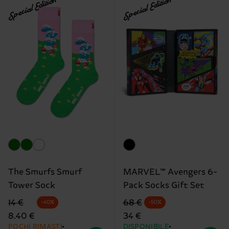
Special Edition
Special Edition
The Smurfs Smurf
MARVEL™ Avengers 6-
Tower Sock
Pack Socks Gift Set
Prezzo di partenza
prezzo scontato
Prezzo di partenza
prezzo scontato
14 €
68 €
-40%
-50%
8.40 €
34 €
POCHI RIMASTI
DISPONIBILE