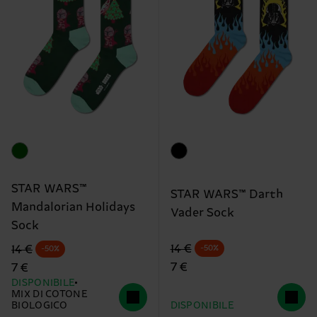
STAR WARS™
STAR WARS™ Darth
Mandalorian Holidays
Vader Sock
Sock
Prezzo di partenza
prezzo scontato
Prezzo di partenza
prezzo scontato
14 €
14 €
-50%
-50%
7 €
7 €
DISPONIBILE
MIX DI COTONE
BIOLOGICO
DISPONIBILE