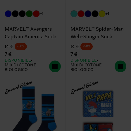
+1
+1
MARVEL™ Avengers
MARVEL™ Spider-Man
Captain America Sock
Web-Slinger Sock
Prezzo di partenza
prezzo scontato
Prezzo di partenza
prezzo scontato
14 €
14 €
-50%
-50%
7 €
7 €
DISPONIBILE
DISPONIBILE
MIX DI COTONE
MIX DI COTONE
BIOLOGICO
BIOLOGICO
Special Edition
Special Edition