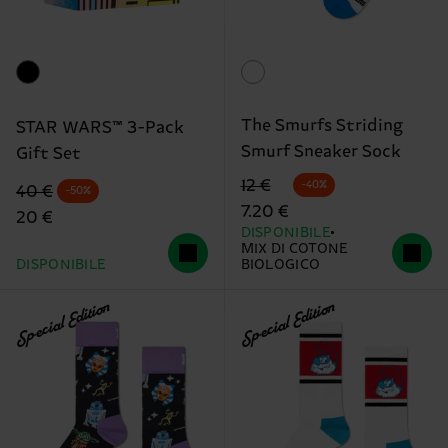
The Smurfs Striding
STAR WARS™ 3-Pack
Smurf Sneaker Sock
Gift Set
Prezzo di partenza
prezzo scontato
12 €
-40%
Prezzo di partenza
prezzo scontato
40 €
-50%
7.20 €
20 €
DISPONIBILE
MIX DI COTONE
DISPONIBILE
BIOLOGICO
Special Edition
Special Edition