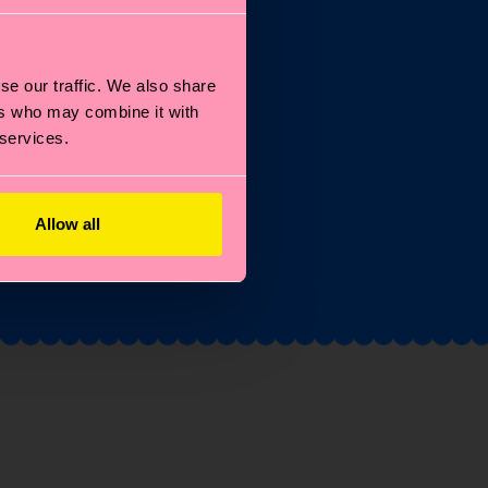
e le
se our traffic. We also share
ers who may combine it with
 services.
 in
Allow all