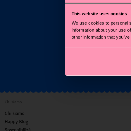
This website uses cookies
Ent
We use cookies to personalis
information about your use of
other information that you’ve
Ema
*N
Chi siamo
Chi siamo
Happy Blog
Sostenibilità