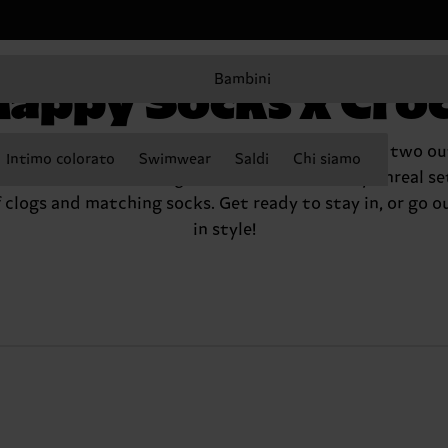
appy Socks x Cro
Bambini
appy Socks and Crocs are teaming up to give you two ou
Intimo colorato
Swimwear
Saldi
Chi siamo
f-this-world, brimming-with-color, absolutely unreal se
 clogs and matching socks. Get ready to stay in, or go o
in style!