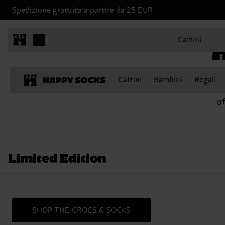
Spedizione gratuita a partire da 25 EUR
Happy Socks x Crocs
H
Calzini
H
Calzini
Bambini
Regali
o
of
Limited Edition
SHOP THE CROCS & SOCKS