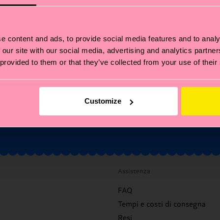
primo ordine?
ra nel mondo Happy Socks: ricevi subito il 10% di sconto* e tutt
e content and ads, to provide social media features and to analy
news e offerte più frizzanti!
 our site with our social media, advertising and analytics partn
 provided to them or that they’ve collected from your use of their
il
Iscriviti
on cumulabile con altre promozioni né valido su Special Editions o articoli
Customize
saldo.
Iscrivendoti, accetti la nostra
Informativa sulla privacy
.
Assistenza
FAQ
Tempi e costi di consegna
Resi