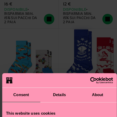
16 €
12 €
DISPONIBILE
DISPONIBILE
RISPARMIA MIN.
RISPARMIA MIN.
15% SUI PACCHI DA
15% SUI PACCHI DA
2 PAIA
2 PAIA
Consent
Details
About
This website uses cookies