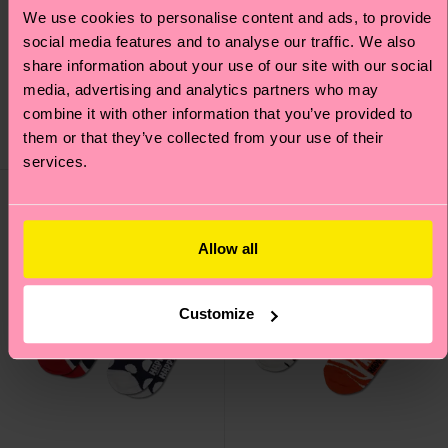
2-Pack Smooth Sailing
We use cookies to personalise content and ads, to provide
Kids 2-Pack Car Socks
Socks
social media features and to analyse our traffic. We also
share information about your use of our site with our social
12 €
25 €
media, advertising and analytics partners who may
POCHI RIMASTI
DISPONIBILE
combine it with other information that you’ve provided to
RISPARMIA MIN.
RISPARMIA MIN.
15% SUI PACCHI DA
15% SUI PACCHI DA
them or that they’ve collected from your use of their
2 PAIA
2 PAIA
services.
Allow all
Customize