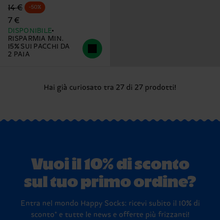
Prezzo di partenza
prezzo scontato
14 €
-50%
7 €
DISPONIBILE
RISPARMIA MIN.
15% SUI PACCHI DA
2 PAIA
Hai già curiosato tra 27 di 27 prodotti!
Vuoi il 10% di sconto
sul tuo primo ordine?
Entra nel mondo Happy Socks: ricevi subito il 10% di
sconto* e tutte le news e offerte più frizzanti!