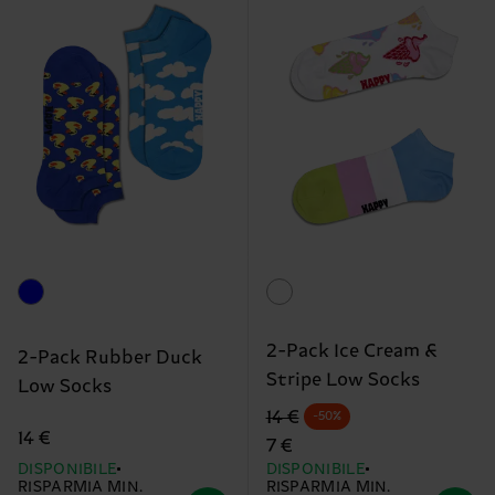
2-Pack Ice Cream &
2-Pack Rubber Duck
Stripe Low Socks
Low Socks
Prezzo di partenza
prezzo scontato
14 €
-50%
14 €
7 €
DISPONIBILE
DISPONIBILE
RISPARMIA MIN.
RISPARMIA MIN.